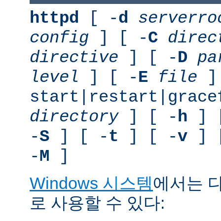
httpd
[ -
d
serverro
config
] [ -
C
direc
directive
] [ -
D
pa
level
] [ -
E
file
]
start|restart|grace
directory
] [ -
h
] 
-
S
] [ -
t
] [ -
v
] 
-
M
]
Windows 시스템
에서는 
로 사용할 수 있다: